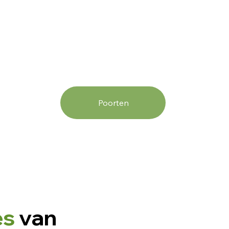
Poorten
es
van