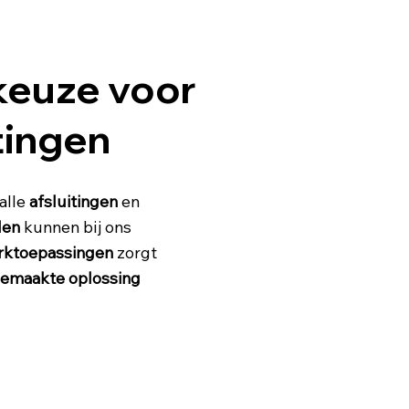
keuze voor
tingen
alle
afsluitingen
en
len
kunnen bij ons
ktoepassingen
zorgt
gemaakte oplossing