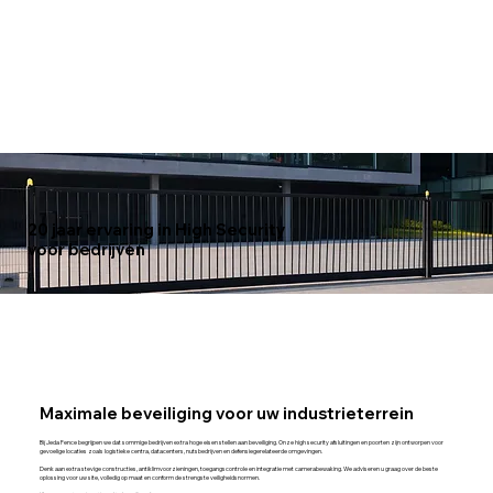
20 jaar ervaring in High Security
voor bedrijven
Maximale beveiliging voor uw industrieterrein
Bij Jeda Fence begrijpen we dat sommige bedrijven extra hoge eisen stellen aan beveiliging. Onze high security afsluitingen en poorten zijn ontworpen voor
gevoelige locaties zoals logistieke centra, datacenters, nutsbedrijven en defensiegerelateerde omgevingen.
Denk aan extra stevige constructies, antiklimvoorzieningen, toegangscontrole en integratie met camerabewaking. We adviseren u graag over de beste
oplossing voor uw site, volledig op maat en conform de strengste veiligheidsnormen.