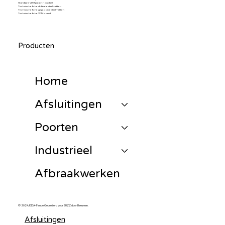
Standaard VDM poort - dubbel
Technische fiche dubbele staalmatten
Technische fiche geplooide staalmatten
Technische fiche VDM board
Producten
Home
Afsluitingen
Poorten
Industrieel
Afbraakwerken
© 2024JEDA-Fence Gecreëerd voor BUZZ door Beeseen.
Afsluitingen