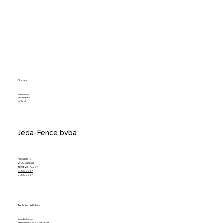
Socials
Instagram
Facebook
LinkedIn
Jeda-Fence bvba
Nikelaan 12
2430 Laakdal
BE 0821.179.927
013 30 72 67
013 30 72 57
Technische fiches
Draadafsluiting
Standaard VDM poort - enkel