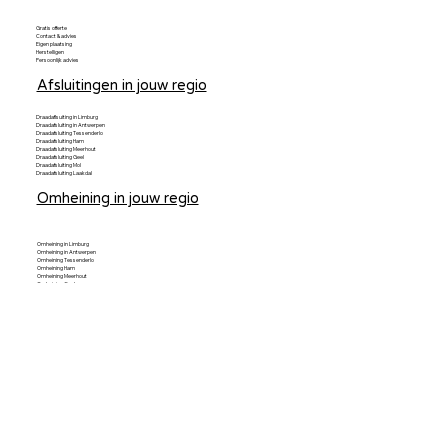
Gratis offerte
Contact & advies
Eigen plaatsing
Herstelligen
Persoonlijk advies
Afsluitingen in jouw regio
Draadaflsuiting in Limburg
Draadafsluiting in Antwerpen
Draadafsluiting Tessenderlo
Draadafsluiting Ham
Draadafsluiting Meerhout
Draadafsluiting Geel
Draadafsluiting Mol
Draadafsluiting Laakdal
Omheining in jouw regio
Omheining in Limburg
Omheining in Antwerpen
Omheining Tessenderlo
Omheining Ham
Omheining Meerhout
Omheining Geel
Omheining Mol
Omheining Laakdal
Poorten in jouw regio
Poorten in Limburg
Poorten in Antwerpen
Poorten Tessenderlo
Poorten Ham
Poorten Meerhout
Poorten Geel
Poorten Mol
Poorten Laakdal