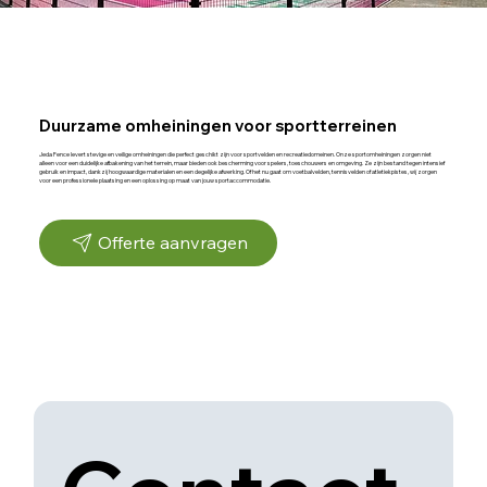
Duurzame omheiningen voor sportterreinen
Jeda Fence levert stevige en veilige omheiningen die perfect geschikt zijn voor sportvelden en recreatiedomeinen. Onze sportomheiningen zorgen niet
alleen voor een duidelijke afbakening van het terrein, maar bieden ook bescherming voor spelers, toeschouwers en omgeving. Ze zijn bestand tegen intensief
gebruik en impact, dankzij hoogwaardige materialen en een degelijke afwerking. Of het nu gaat om voetbalvelden, tennisvelden of atletiekpistes, wij zorgen
voor een professionele plaatsing en een oplossing op maat van jouw sportaccommodatie.
Offerte aanvragen