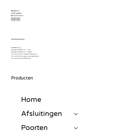
Nikelaan 12
2430 Laakdal
BE 0821.179.927
013 30 72 67
013 30 72 57
Technische fiches
Draadafsluiting
Standaard VDM poort - enkel
Standaard VDM poort - dubbel
Technische fiche dubbele staalmatten
Technische fiche geplooide staalmatten
Technische fiche VDM board
Producten
Home
Afsluitingen
Poorten