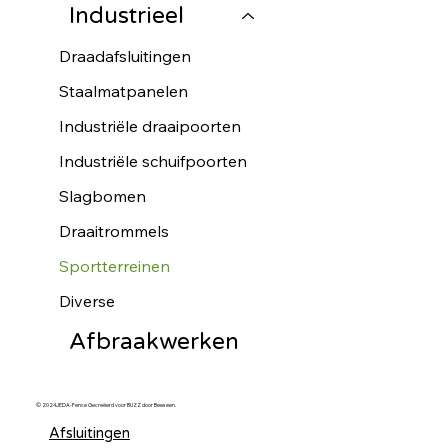
Industrieel
Draadafsluitingen
Staalmatpanelen
Industriële draaipoorten
Industriële schuifpoorten
Slagbomen
Draaitrommels
Sportterreinen
Diverse
Afbraakwerken
© 2024JEDA-Fence Gecreëerd voor BUZZ door Beeseen.
Afsluitingen