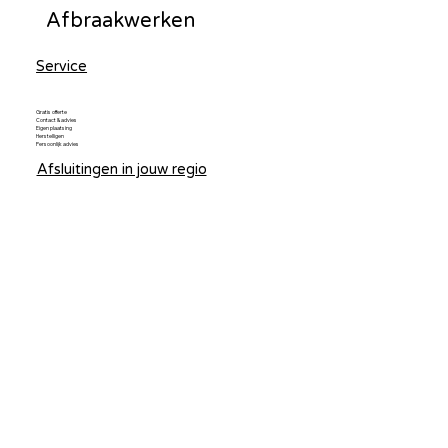
Afbraakwerken
Service
Gratis offerte
Contact & advies
Eigen plaatsing
Herstelligen
Persoonlijk advies
Afsluitingen in jouw regio
Draadaflsuiting in Limburg
Draadafsluiting in Antwerpen
Draadafsluiting Tessenderlo
Draadafsluiting Ham
Draadafsluiting Meerhout
Draadafsluiting Geel
Draadafsluiting Mol
Draadafsluiting Laakdal
Omheining in jouw regio
Omheining in Limburg
Omheining in Antwerpen
Omheining Tessenderlo
Omheining Ham
Omheining Meerhout
Omheining Geel
Omheining Mol
Omheining Laakdal
Poorten in jouw regio
Poorten in Limburg