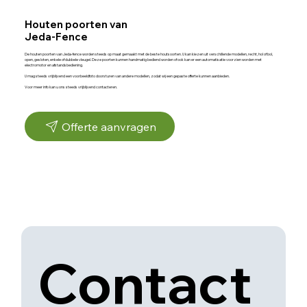
Houten poorten van
Jeda-Fence
De houten poorten van Jeda-fence worden steeds op maat gemaakt met de beste houtsoorten. U kan kiezen uit verschillende modellen, recht, hol of bol,
open, gesloten, enkele of dubbele vleugel. Deze poorten kunnen handmatig bediend worden of ook kan er een automatisatie voorzien worden met
electromotor en afstandsbediening.
U mag steeds vrijblijvend een voorbeeldfoto doorsturen van andere modellen, zodat wij een gepaste offerte kunnen aanbieden.
Voor meer info kan u ons steeds vrijblijvend contacteren.
Offerte aanvragen
Contact