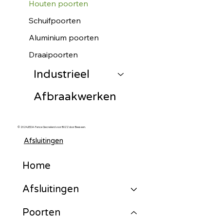
Houten poorten
Schuifpoorten
Aluminium poorten
Draaipoorten
Industrieel
Afbraakwerken
© 2024JEDA-Fence Gecreëerd voor BUZZ door Beeseen.
Afsluitingen
Home
Afsluitingen
Poorten