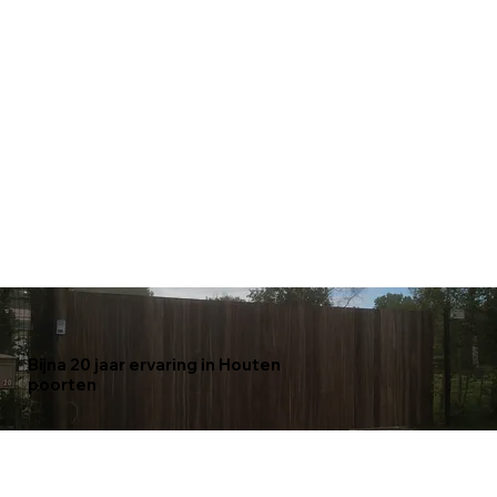
Bijna 20 jaar ervaring in Houten
poorten