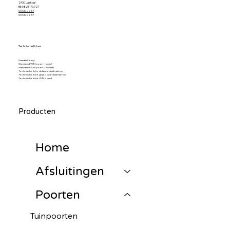
2430 Laakdal
BE 0821.179.927
013 30 72 67
013 30 72 57
Technische fiches
Draadafsluiting
Standaard VDM poort - enkel
Standaard VDM poort - dubbel
Technische fiche dubbele staalmatten
Technische fiche geplooide staalmatten
Technische fiche VDM board
Producten
Home
Afsluitingen
Poorten
Tuinpoorten