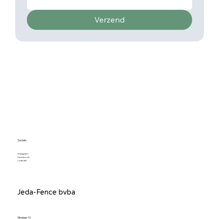
Verzend
Socials
Instagram
Facebook
LinkedIn
Jeda-Fence bvba
Nikelaan 12