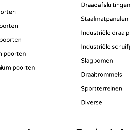
Draadafsluitinge
orten
Staalmatpanelen
oorten
Industriële draai
poorten
Industriële schui
n poorten
Slagbomen
nium poorten
Draaitrommels
Sportterreinen
Diverse