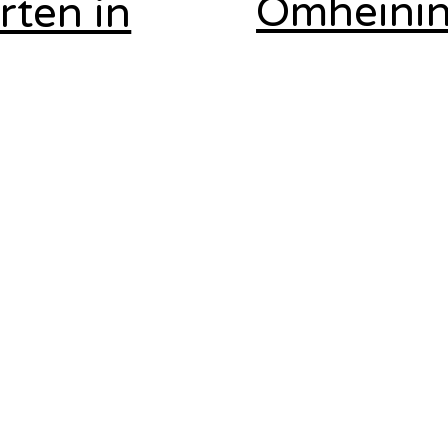
Omheinin
rten in
jouw regi
w regio
Omheining in Limburg
 Limburg
Omheining in Antwerpen
n Antwerpen
Omheining Tessenderlo
essenderlo
Omheining Ham
Ham
Omheining Meerhout
eerhout
Omheining Geel
eel
Omheining Mol
ol
Omheining Laakdal
akdal
en.