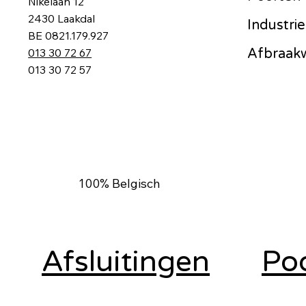
Nikelaan 12
2430 Laakdal
Industrie
BE 0821.179.927
Afbraak
013 30 72 67
013 30 72 57
100% Belgisch
Afsluitingen
Po