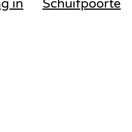
g in
Schuifpoorte
o
n in jouw
regio
Schuifpoorten in Limburg
Schuifpoorten in Antwerpen
Schuifpoorten Tessenderlo
Schuifpoorten Ham
Schuifpoorten Meerhout
Schuifpoorten Geel
Schuifpoorten Mol
Schuifpoorten Laakdal