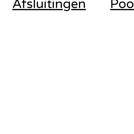
Afsluitingen
Poo
in jouw regio
jou
Poorten in
Poorten i
Draadaflsuiting in Limburg
Poorten T
Draadafsluiting in Antwerpen
Poorten 
Draadafsluiting Tessenderlo
Poorten M
Draadafsluiting Ham
Poorten G
Draadafsluiting Meerhout
Poorten M
Draadafsluiting Geel
Poorten La
Draadafsluiting Mol
Draadafsluiting Laakdal
© 2024JEDA-Fence Gecreëerd voor BUZZ door Beese