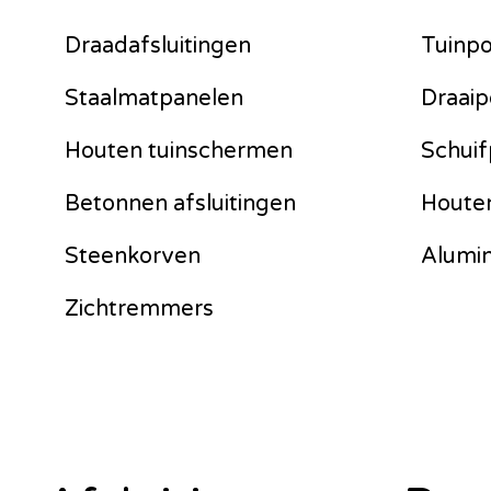
Draadafsluitingen
Tuinpo
Staalmatpanelen
Draaip
Houten tuinschermen
Schuif
Betonnen afsluitingen
Houte
Steenkorven
Alumi
Zichtremmers