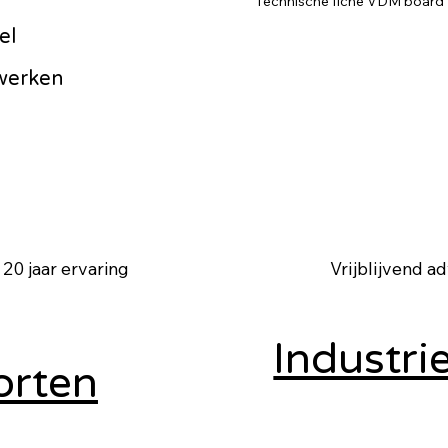
Technische fiche VDM board
el
werken
Vrijblijvend a
20 jaar ervaring
Industri
orten