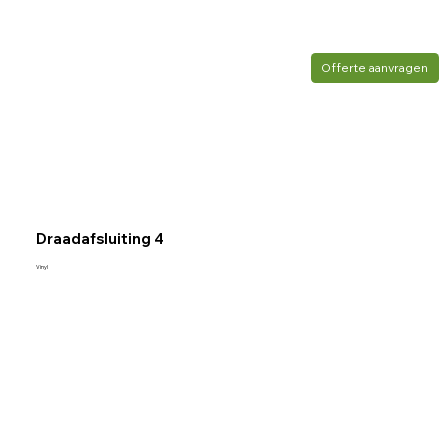
Offerte aanvragen
Draadafsluiting 4
Vinyl