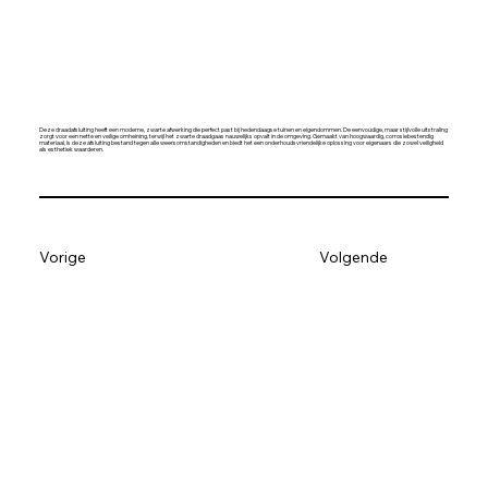
Deze draadafsluiting heeft een moderne, zwarte afwerking die perfect past bij hedendaagse tuinen en eigendommen. De eenvoudige, maar stijlvolle uitstraling
zorgt voor een nette en veilige omheining, terwijl het zwarte draadgaas nauwelijks opvalt in de omgeving. Gemaakt van hoogwaardig, corrosiebestendig
materiaal, is deze afsluiting bestand tegen alle weersomstandigheden en biedt het een onderhoudsvriendelijke oplossing voor eigenaars die zowel veiligheid
als esthetiek waarderen.
Vorige
Volgende