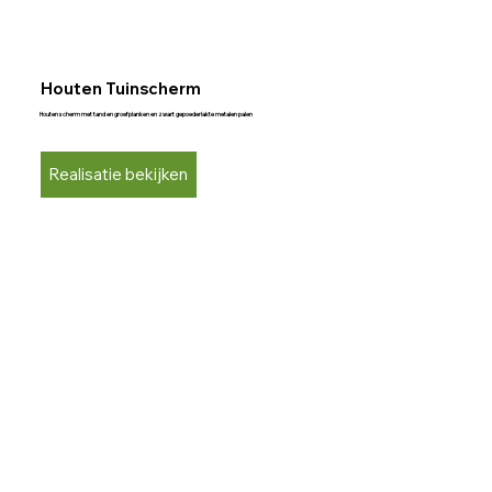
Houten Tuinscherm
Houten scherm met tand en groef planken en zwart gepoederlakte metalen palen
Realisatie bekijken