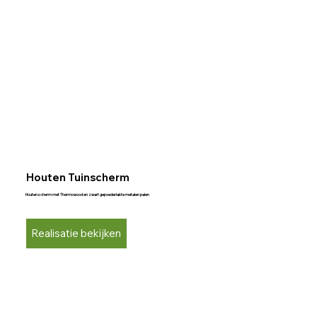
Houten Tuinscherm
Houten scherm met Thermowood en zwart gepoederlakte metalen palen
Realisatie bekijken