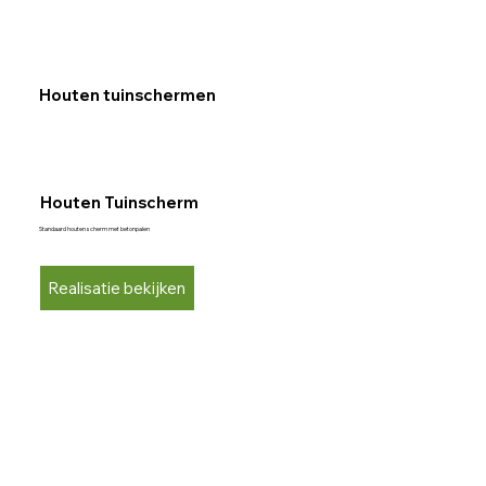
Houten tuinschermen
Houten Tuinscherm
Standaard houten scherm met betonpalen
Realisatie bekijken