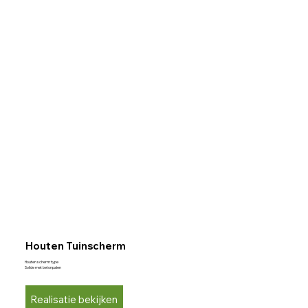
Houten Tuinscherm
Houten scherm type
Solide met betonpalen
Realisatie bekijken